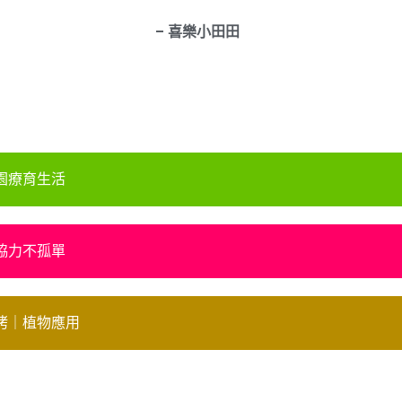
– 喜樂小田田
園療育生活
協力不孤單
社區大學中式米麵食講師｜台北市信義社社區大學中
烤｜植物應用
福祉推廣協會-健康園藝師｜大願文教基金會預防及
山農場園療中心特約窯烤師｜堯風旅行社業務經理