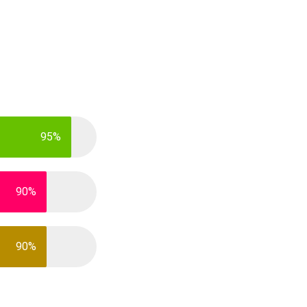
95%
90%
式米麵食師
90%
延緩失能照護