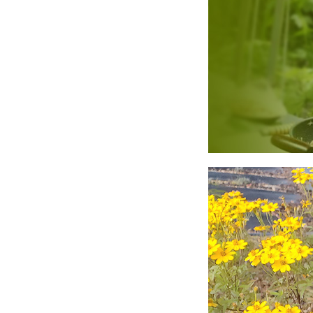
量」之認證
組畢業｜園