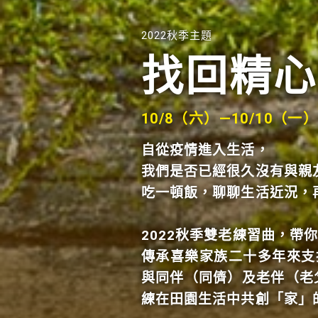
2022秋季主題
找回精心
10/8（六）—10/10（
自從疫情進入生活，
我們是否已經很久沒有與親
吃一頓飯，聊聊生活近況，
2022秋季雙老練習曲，帶
傳承喜樂家族二十多年來支
與同伴（同儕）及老伴（老
練在田園生活中共創「家」