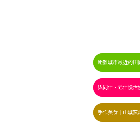
距離城市最近的田
與同伴、老伴慢活
台北市中山
手作美食｜山城窯
｜台灣園藝
指導員｜象