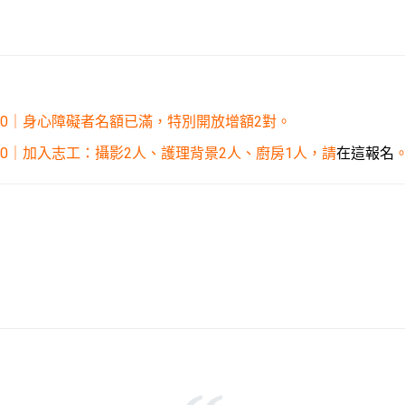
9/10｜身心障礙者名額已滿，特別開放增額2對。
8/30｜加入志工：攝影2人、護理背景2人、廚房1人，請
在這報名