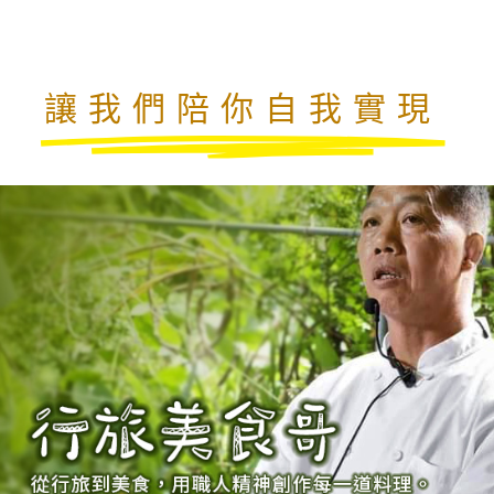
讓我們陪你自我實現
園藝輔助治療協會－註冊園藝治療師HTR｜亞太國際
藝治療師（HTR）｜PDC認證樸門永續設計基礎
預防及延緩失能照護計畫方案：「憶意非凡~綠色植