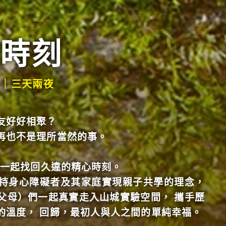
時刻
一）｜三天兩夜
友好好相聚？
再也不是理所當然的事。
你一起找回久違的精心時刻。
持身心障礙者及其家庭實現親子共學的理念，
父母）們一起真實走入山城實驗空間， 攜手歷
的溫度， 回歸，最初人與人之間的單純幸福。