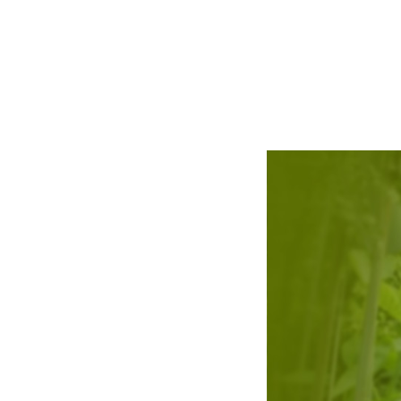
THTA臺灣
會認證註冊園
｜111年度