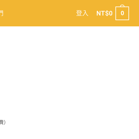
們
登入
NT$
0
0
費）