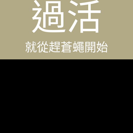
過活
就從趕蒼蠅開始