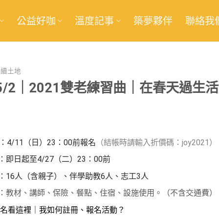
公益好咖
溫度記事
築夢夥伴
聯絡我
永續土地
—5/2｜2021雙老練習曲｜在春天過生活
：4/11（日）23：00前報名
（結帳時請輸入折價碼：joy2021）
：即日起至4/27（二）
23：00前
：16人（含親子）、伴學助教6人、志工3人
：教材、講師、保險、餐點、住宿、設施使用。（不含交通費）
名看這裡｜我如何註冊、報名活動？