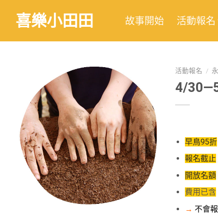
喜樂小田田
故事開始
活動報名
活動報名
/
4/30
早鳥95折
報名截止
開放名額
費用已含
→
不會報