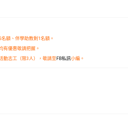
5名額、伴學助教剩1名額。
均有優惠敬請把握。
活動志工（限3人），敬請至
FB私訊
小編。