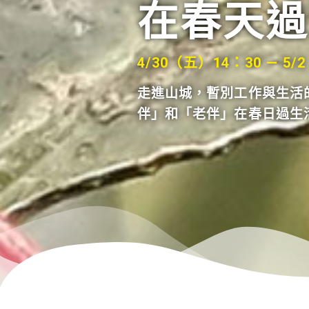
在春天過
4/30（五）14：30 — 5/
走進山城，暫別工作與生活
伴」和「老伴」在春日過生