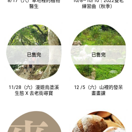
8/17（六）草地裡的植物
10/8—10/10｜2022雙老
醫生
練習曲（秋季）
已售完
已售完
11/28（六）漫遊烏塗溪
12 /5（六）山裡的發呆
生態 X 去老街尋寶
畫畫課