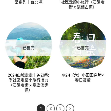
堂系列｜台北場
社區走讀小旅行（石碇老
街 x 淡蘭古道）
已售完
已售完
2024山城走走｜9/28秋
4/24（六）小田田窯烤×
季社區走讀小旅行培力
春日賞螢
（石碇老街 x 烏塗溪步
道）
1
2
3