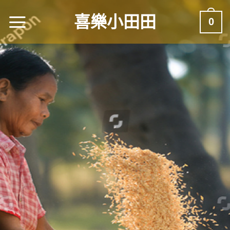
喜樂小田田
0