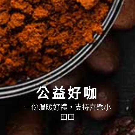
公益好咖
一份溫暖好禮，支持喜樂小
田田