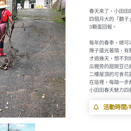
春天來了，小田田
四個月大的「鵝子
3顆蛋回報。
每年的春季，總可
陣子還光著頭，有
才過幾天，想不到
瓜棚旁的甜豌豆已
二樓屋頂的可食花
在這裡，每踏一步
小田田春天魅力四
活動時間/