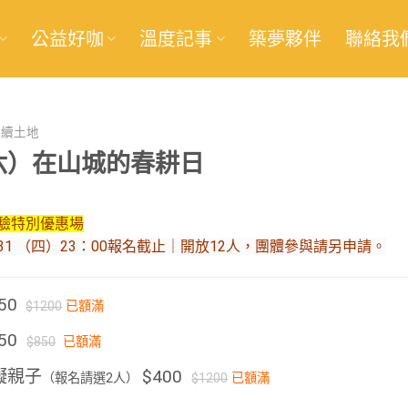
公益好咖
溫度記事
築夢夥伴
聯絡我
永續土地
（六）在山城的春耕日
體驗特別優惠場
/31 （四）23：00報名截止｜開放12人，團體參與請另申請。
50
$1200
已額滿
350
$850
已額滿
礙親子
$400
（報名請選2人）
$1200
已額滿