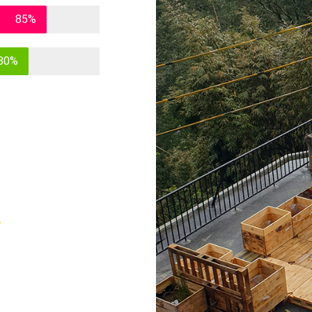
85%
80%
n Chang Department of
Benefits of
中活動，孩子們還能在以
程中，孩子們也會感受
草等等反應，但長期在大
事物等等。 由於五感十
於社交與語言溝通，尚包含
口數2300萬來看，佔比