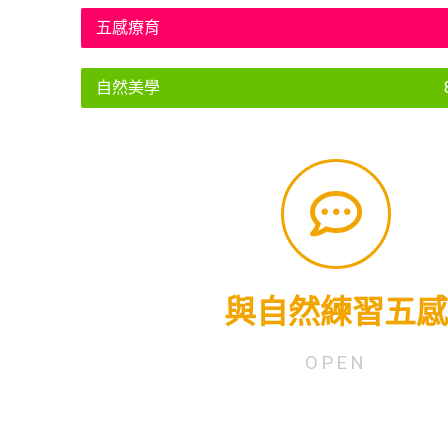
五感療育
自然美學
Horticulture, National Taiwan University, Taipei, R.O.C.
Outdoor Activities for Children with Autism Yuan-Yu Chang and Chun-Ye
下方面獲得改善：情緒、知覺、溝通、社交互動、肢體活動、行為。 參考資料： The 
到：「這很棒！很安全！不會發生什麼事。」 除了五感減敏外，在大自然
自然中活動，透過眼睛看到與動手觸摸，提高了五感的耐受程度，並且在過
分敏銳，自閉症的孩子在新環境中會有相當的恐懼。常會有怕水、怕沙、怕
與自然練習五感
行為與知覺，例如：對他人不感興趣、無法以言語表達需求、異常專注於某
約為0.06%，在總病友人口中，男性比例高於女性。 自閉症症狀主要體現
根據衛福部統計資料至2017年第二季，台灣自閉症人口為13684人，以總人
OPEN