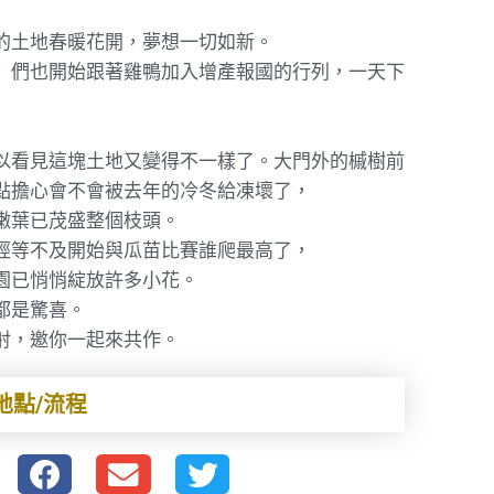
的土地春暖花開，夢想一切如新。
」們也開始跟著雞鴨加入增產報國的行列，一天下
以看見這塊土地又變得不一樣了。大門外的槭樹前
點擔心會不會被去年的冷冬給凍壞了，
嫩葉已茂盛整個枝頭。
經等不及開始與瓜苗比賽誰爬最高了，
園已悄悄綻放許多小花。
都是驚喜。
射，邀你一起來共作。
地點/流程