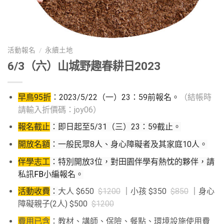
活動報名
/
永續土地
6/3（六）山城野趣春耕日2023
早鳥95折
：2023/5/22（一）23：59前報名。
（結帳時
請輸入折價碼：joy06）
報名截止
：即日起至5/31（三）
23：59截止。
開放名額
：一般民眾8人、身心障礙者及其家庭10人。
伴學志工
：特別開放3位，對田園伴學有熱忱的夥伴，請
私訊
FB
小編報名。
活動收費
：
大人 $650
$1200
｜
小孩 $350
$850
｜
身心
障礙親子(2人) $500
$1200
費用已含
：教材、講師、保險、餐點、環境設施使用費