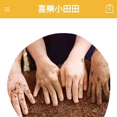
喜樂小田田
0