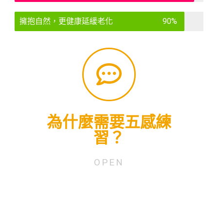
擁抱自然，更健康延緩老化
90%
R.O.C.
Chang Department of Horticulture, National Taiwan University, Taipei,
Activities for Children with Autism Yuan-Yu Chang and Chun-Yen
交互動、肢體活動、行為。 參考資料： The Benefits of Outdoor
自然中活動，孩子們還能在以下方面獲得改善：情緒、知覺、溝通、社
受到：「這很棒！很安全！不會發生什麼事。」 除了五感減敏外，在大
到與動手觸摸，提高了五感的耐受程度，並且在過程中，孩子們也會感
為什麼需要五感練
會有怕水、怕沙、怕草等等反應，但長期在大自然中活動，透過眼睛看
等。 由於五感十分敏銳，自閉症的孩子在新環境中會有相當的恐懼。常
習？
例如：對他人不感興趣、無法以言語表達需求、異常專注於某事物等
於女性。 自閉症症狀主要體現於社交與語言溝通，尚包含行為與知覺，
總人口數2300萬來看，佔比約為0.06%，在總病友人口中，男性比例高
OPEN
根據衛福部統計資料至2017年第二季，台灣自閉症人口為13684人，以