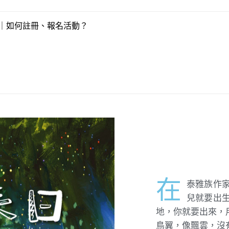
片｜如何註冊、報名活動？
在
泰雅族作
兒就要出
地，你就要出來，
鳥翼，像飄雲，沒