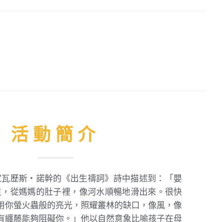
活動簡介
家瓦歷斯・諾幹的《出生禱詞》詩中描述到：「嬰
生，從媽媽的肚子裡，像河水順暢地滑出來。很快
用你螢火蟲般的亮光，照耀叢林的缺口，像風，像
有纏藤能夠阻礙你。」他以自然意象比喻孩子在母