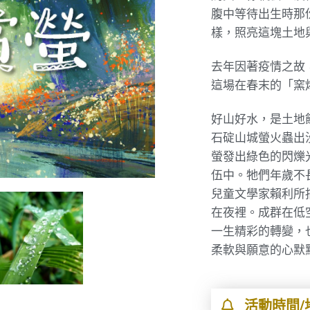
腹中等待出生時那
樣，照亮這塊土地
去年因著疫情之故
這場在春末的「窯
好山好水，是土地
石碇山城螢火蟲出
螢發出綠色的閃爍
伍中。牠們年歲不
兒童文學家賴利所
在夜裡。成群在低
一生精彩的轉變，
柔軟與願意的心默
活動時間/