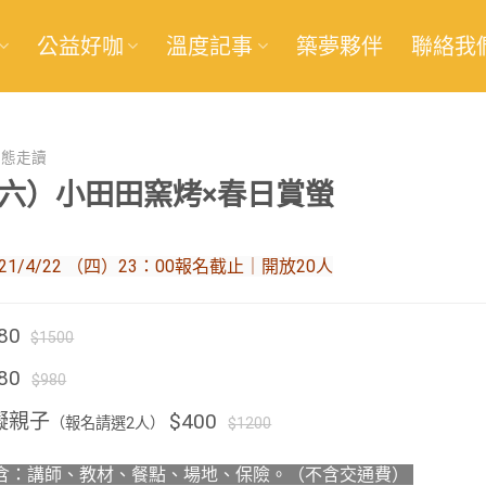
公益好咖
溫度記事
築夢夥伴
聯絡我
生態走讀
4（六）小田田窯烤×春日賞螢
21/4/22 （四）23：00報名截止｜開放20人
80
$1500
680
$980
礙親子
$400
（報名請選2人）
$1200
含：講師、教材、餐點、場地、保險。（不含交通費）