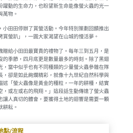
份躍動的生命力，也盼望新生命能像螢火蟲的光一
與萬物。
，小田田停辦了賞螢活動。今年特別策劃回饋推出
烤賞螢趴」，一圓大家渴望在山城的慢活夢。
餽贈給小田田最寶貴的禮物了。每年三到五月，是
沒的季節，四月底更是數量最多的時刻。除了黑翅
光，當中似乎也有不同種類的少量螢火蟲參雜在隊
長，卻是如此絢爛精彩，就像十九世紀自然科學與
描述「螢火蟲像是黃金的種粒，一年的耕種，結實
空，或左或右的飛翔。」這段話生動傳達了螢火蟲
也讓人真切的體會，要獲得土地的迴響是需要一顆
默耕耘。
地點/流程