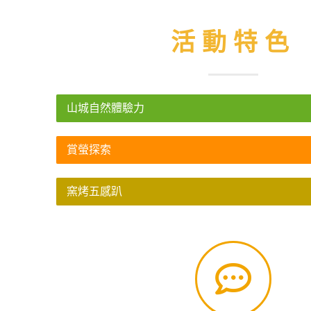
活動特色
山城自然體驗力
賞螢探索
窯烤五感趴
Horticulture, National Taiwan University, Taipei, R.O.C.
Outdoor Activities for Children with Autism Yuan-Yu Chang and Chun-Ye
下方面獲得改善：情緒、知覺、溝通、社交互動、肢體活動、行為。 參考資料： The 
到：「這很棒！很安全！不會發生什麼事。」 除了五感減敏外，在大自然