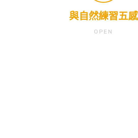
自然中活動，透過眼睛看到與動手觸摸，提高了五感的耐受程度，並且在過
分敏銳，自閉症的孩子在新環境中會有相當的恐懼。常會有怕水、怕沙、怕
與自然練習五感
行為與知覺，例如：對他人不感興趣、無法以言語表達需求、異常專注於某
約為0.06%，在總病友人口中，男性比例高於女性。 自閉症症狀主要體現
根據衛福部統計資料至2017年第二季，台灣自閉症人口為13684人，以總人
OPEN