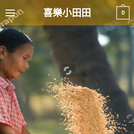
喜樂小田田
0