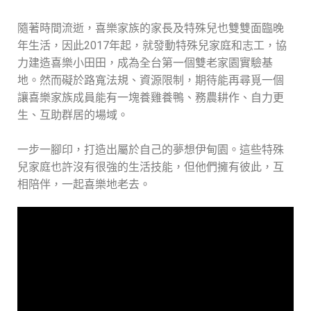
隨著時間流逝，喜樂家族的家長及特殊兒也雙雙面臨晚
年生活，因此2017年起，就發動特殊兒家庭和志工，協
力建造喜樂小田田，成為全台第一個雙老家園實驗基
地。然而礙於路寬法規、資源限制，期待能再尋覓一個
讓喜樂家族成員能有一塊養雞養鴨、務農耕作、自力更
生、互助群居的場域。
一步一腳印，打造出屬於自己的夢想伊甸園。這些特殊
兒家庭也許沒有很強的生活技能，但他們擁有彼此，互
相陪伴，一起喜樂地老去。