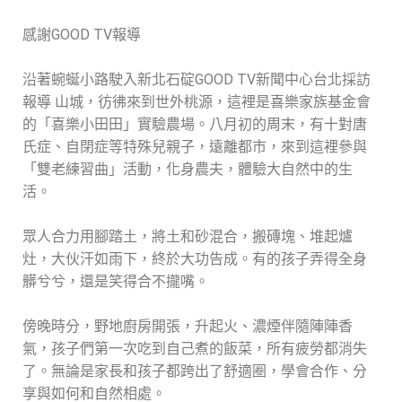
感謝GOOD TV報導
沿著蜿蜒小路駛入新北石碇GOOD TV新聞中心台北採訪
報導 山城，彷彿來到世外桃源，這裡是喜樂家族基金會
的「喜樂小田田」實驗農場。八月初的周末，有十對唐
氏症、自閉症等特殊兒親子，遠離都市，來到這裡參與
「雙老練習曲」活動，化身農夫，體驗大自然中的生
活。
眾人合力用腳踏土，將土和砂混合，搬磚塊、堆起爐
灶，大伙汗如雨下，終於大功告成。有的孩子弄得全身
髒兮兮，還是笑得合不攏嘴。
傍晚時分，野地廚房開張，升起火、濃煙伴隨陣陣香
氣，孩子們第一次吃到自己煮的飯菜，所有疲勞都消失
了。無論是家長和孩子都跨出了舒適圈，學會合作、分
享與如何和自然相處。