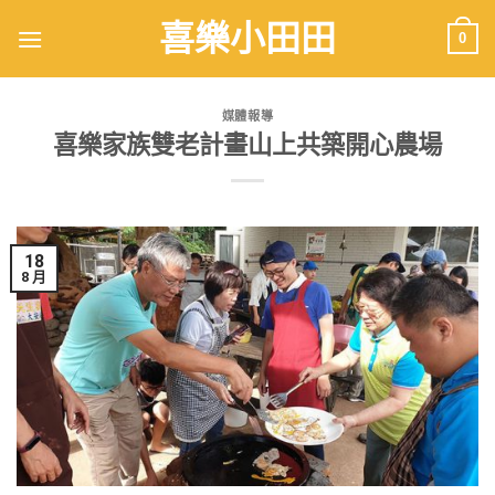
喜樂小田田
0
媒體報導
喜樂家族雙老計畫山上共築開心農場
18
8 月