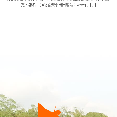
覽、報名。 拜訪喜樂小田田網站：www.j [...] [...]