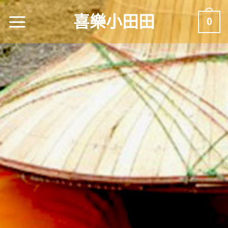
喜樂小田田
0